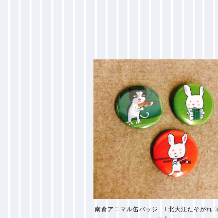
南斎アニマル缶バッジ I 北大江たそがれ